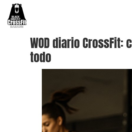
El Box
Disciplinas
Horarios
WOD diario CrossFit:
todo