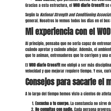
Gracias a esta estructura, el
WOD diario CrossFit
se 
Según la
National Strength and Conditioning Associat
general. Nosotros lo vemos todos los días en el bo
Mi experiencia con el WOD 
Al principio, pensaba que no sería capaz de entrena
cuándo apretar y cuándo aflojar. Además, el ambien
que te animan, entrenadores que te corrigen y una e
El
WOD diario CrossFit
me obligó a ser más disciplina
velocidad y que mejorar requiere tiempo. Y eso, c
Consejos para sacarle el m
A lo largo del tiempo hemos visto a cientos de atlet
Escucha a tu cuerpo.
La constancia no sirve d
No compitas con nadie.
Cada persona progresa