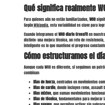
Qué significa realmente WO
Para quienes aún no están familiarizados,
WOD
signi
Según
, esta variabilidad es clave para lo
Wikipedia
Cuando integramos el
WOD diario CrossFit
en nuestra
distinto: una mejora técnica, un reto de resistenci
inteligente es lo que mantiene el progreso constante,
Cómo estructuramos el día
Aunque cada WOD es diferente, sí seguimos un patró
combinan:
Días de fuerza
, centrados en movimientos como
Días de cardio
, donde incluyen remo, assault b
Días mixtos
, que suman movimientos funcional
Días de técnica
, fundamentales para mejorar l
Días suaves
, que permiten activar sin sobreca