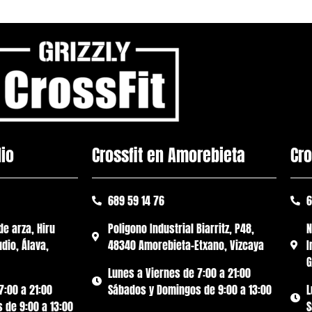
dio
Crossfit en Amorebieta
Cro
689 59 14 76
6
de arza, Hiru
Poligono Industrial Biarritz, P48,
N
dio, Álava,
48340 Amorebieta-Etxano, Vizcaya
I
G
Lunes a Viernes de 7:00 a 21:00
7:00 a 21:00
Sábados y Domingos de 9:00 a 13:00
L
 de 9:00 a 13:00
S