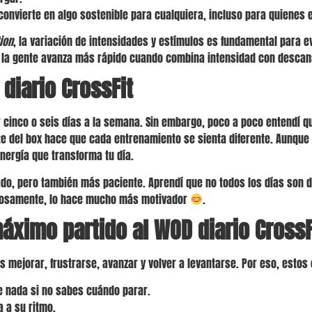
convierte en algo sostenible para cualquiera, incluso para quienes
ion
, la variación de intensidades y estímulos es fundamental para 
x: la gente avanza más rápido cuando combina intensidad con descan
diario CrossFit
r cinco o seis días a la semana. Sin embargo, poco a poco entendí q
te del box hace que cada entrenamiento se sienta diferente. Aunqu
nergía que transforma tu día.
do, pero también más paciente. Aprendí que no todos los días son d
uriosamente, lo hace mucho más motivador
.
áximo partido al WOD diario CrossF
as mejorar, frustrarse, avanzar y volver a levantarse. Por eso, esto
e nada si no sabes cuándo parar.
 a su ritmo.