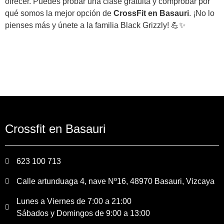
ofrecer. Puedes probar una clase gratuita y comprobar por
qué somos la mejor opción de
CrossFit en Basauri
. ¡No lo
pienses más y únete a la familia Black Grizzly! 💪✨
Crossfit en Basauri
623 100 713
Calle artunduaga 4, nave Nº16, 48970 Basauri, Vizcaya
Lunes a Viernes de 7:00 a 21:00
Sábados y Domingos de 9:00 a 13:00